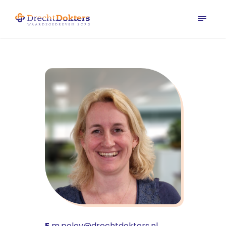
E
m.poley@drechtdokters.nl