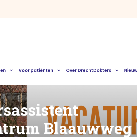
sen
Voor patiënten
Over DrechtDokters
Nieu
sassistent
ntrum Blaauwweg