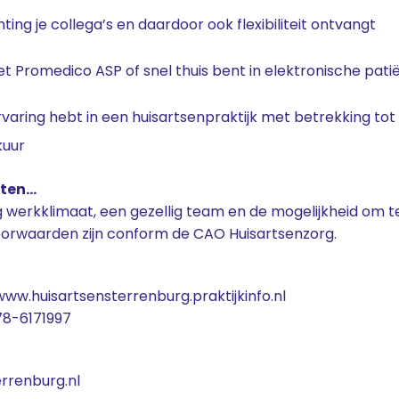
chting je collega’s en daardoor ook flexibiliteit ontvangt
t Promedico ASP of snel thuis bent in elektronische pat
ervaring hebt in een huisartsenpraktijk met betrekking to
kuur
hten…
 werkklimaat, een gezellig team en de mogelijkheid om te 
voorwaarden zijn conform de CAO Huisartsenzorg.
www.huisartsensterrenburg.praktijkinfo.nl
78-6171997
rrenburg.nl