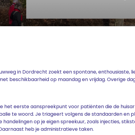
weg in Dordrecht zoekt een spontane, enthousiaste, lie
et beschikbaarheid op maandag en vrijdag. Overige dage
je het eerste aanspreekpunt voor patiënten die de huisart
balie te woord. Je triageert volgens de standaarden en p
 handelingen op je eigen spreekuur, zoals injecties, stik
Daarnaast heb je administratieve taken.