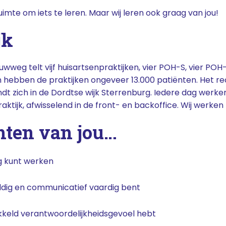
d ruimte om iets te leren. Maar wij leren ook graag van jou!
jk
weg telt vijf huisartsenpraktijken, vier POH-S, vier POH
 hebben de praktijken ongeveer 13.000 patiënten. Het 
 zich in de Dordtse wijk Sterrenburg. Iedere dag werken
raktijk, afwisselend in de front- en backoffice. Wij werk
hten van jou…
ig kunt werken
duldig en communicatief vaardig bent
kkeld verantwoordelijkheidsgevoel hebt