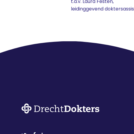
t.a.v. Laura Festen,
leidinggevend doktersassi