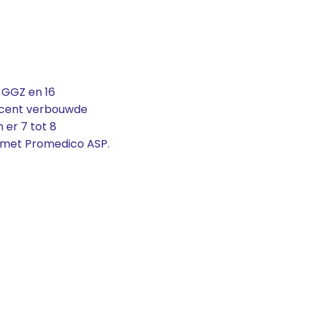
-GGZ en 16
recent verbouwde
 er 7 tot 8
en met Promedico ASP.