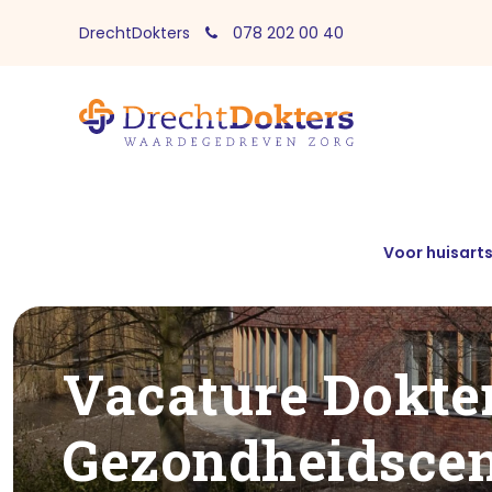
DrechtDokters
078 202 00 40
Voor huisart
Vacature Dokter
Gezondheidsce