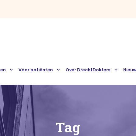
sen
Voor patiënten
Over DrechtDokters
Nieu
Tag