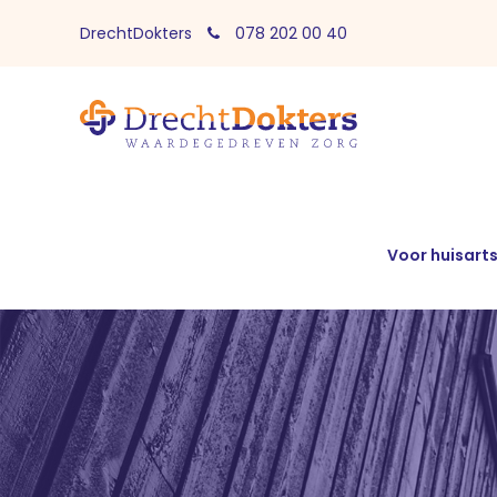
DrechtDokters
078 202 00 40
Voor huisart