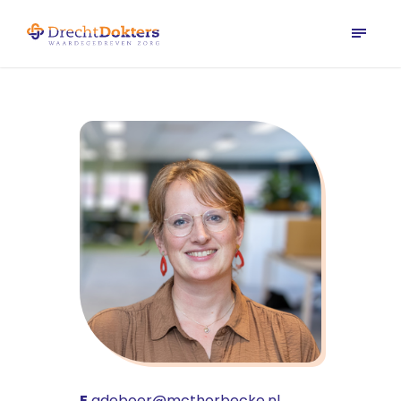
E
gdeboer@mcthorbecke.nl